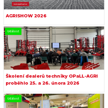
AGRISHOW 2026
Událost
Školení dealerů techniky OPaLL-AGRI
proběhlo 25. a 26. února 2026
Událost