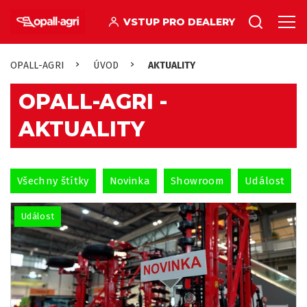
VSTUP PRO DEALERY
OPALL-AGRI
ÚVOD
AKTUALITY
OPALL-AGRI -
AKTUALITY
Všechny štítky
Novinka
Showroom
Událost
Událost