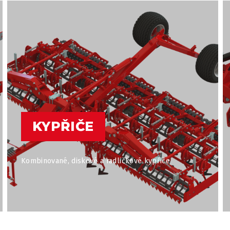
KYPŘIČE
Kombinované, diskové a radličkové kypřiče