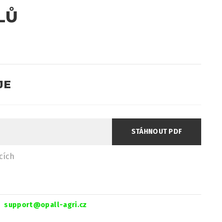
LŮ
JE
cích
support@opall-agri.cz