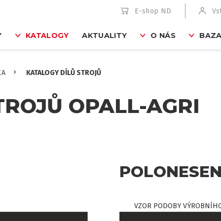
E-shop ND
Vs
Y
KATALOGY
AKTUALITY
O NÁS
BAZA
KA
KATALOGY DÍLŮ STROJŮ
TROJŮ OPALL-AGRI
POLONESEN
VZOR PODOBY VÝROBNÍHO