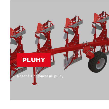
PLUHY
Nesené a polonesené pluhy