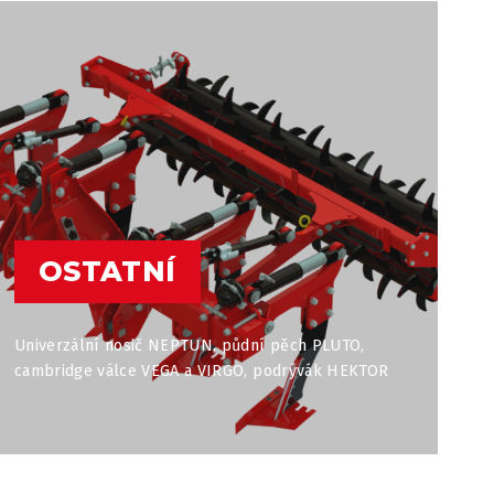
OSTATNÍ
Univerzální nosič NEPTUN, půdní pěch PLUTO,
cambridge válce VEGA a VIRGO, podrývák HEKTOR