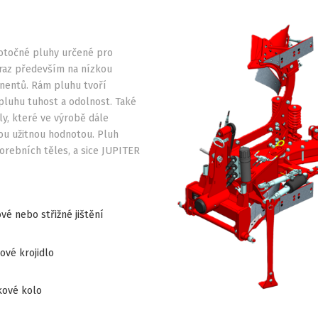
é otočné pluhy určené pro
ůraz především na nízkou
nentů. Rám pluhu tvoří
pluhu tuhost a odolnost. Také
ly, které ve výrobě dále
ou užitnou hodnotou. Pluh
orebních těles, a sice JUPITER
vé nebo střižné jištění
ové krojidlo
ové kolo