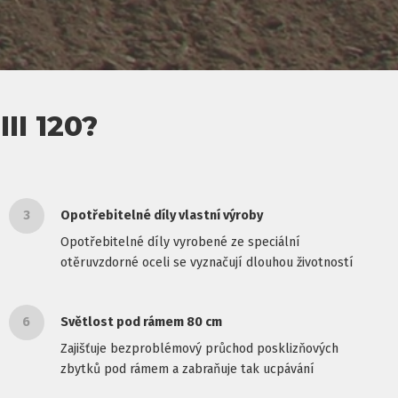
II 120?
3
Opotřebitelné díly vlastní výroby
Opotřebitelné díly vyrobené ze speciální
otěruvzdorné oceli se vyznačují dlouhou životností
6
Světlost pod rámem 80 cm
Zajišťuje bezproblémový průchod posklizňových
zbytků pod rámem a zabraňuje tak ucpávání