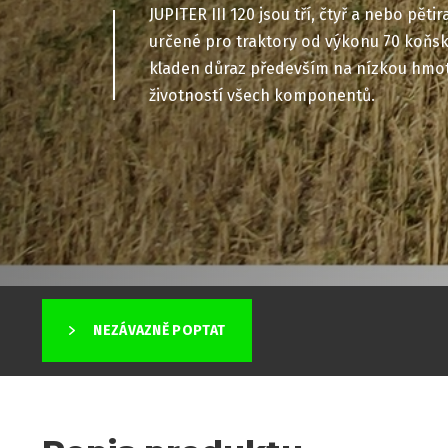
JUPITER III 120 jsou tří, čtyř a nebo pět
určené pro traktory od výkonu 70 koňskýc
kladen důraz především na nízkou hmot
životností všech komponentů.
NEZÁVAZNĚ POPTAT