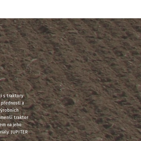
 s traktory
 přednosti a
výrobních
 menší traktor
dem na jeho
riály. JUPITER