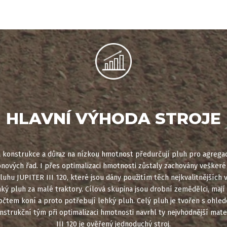
HLAVNÍ VÝHODA STROJE
 konstrukce a důraz na nízkou hmotnost předurčují pluh pro agregaci
onových řad. I přes optimalizaci hmotnosti zůstaly zachovány veškeré
luhu JUPITER III 120, které jsou dány použitím těch nejkvalitnějších 
hký pluh za malé traktory. Cílová skupina jsou drobní zemědělci, mají
očtem koní a proto potřebují lehký pluh. Celý pluh je tvořen s ohle
strukční tým při optimalizaci hmotnosti navrhl ty nejvhodnější mate
III 120 je ověřený jednoduchý stroj.