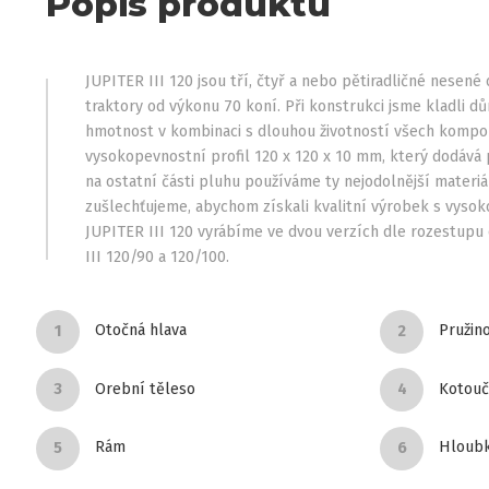
Popis produktu
JUPITER III 120 jsou tří, čtyř a nebo pětiradličné nesen
traktory od výkonu 70 koní. Při konstrukci jsme kladli d
hmotnost v kombinaci s dlouhou životností všech kompo
vysokopevnostní profil 120 x 120 x 10 mm, který dodává 
na ostatní části pluhu používáme ty nejodolnější materiá
zušlechťujeme, abychom získali kvalitní výrobek s vysok
JUPITER III 120 vyrábíme ve dvou verzích dle rozestupu 
III 120/90 a 120/100.
Otočná hlava
Pružino
Orební těleso
Kotouč
Rám
Hloubk