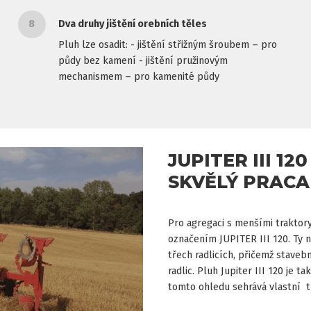
8
Dva druhy jištění orebních těles
Pluh lze osadit: - jištění střižným šroubem – pro
půdy bez kamení - jištění pružinovým
mechanismem – pro kamenité půdy
JUPITER III 120
SKVĚLÝ PRAC
Pro agregaci s menšími traktor
označením JUPITER III 120. Ty n
třech radlicích, přičemž staveb
radlic. Pluh Jupiter III 120 je t
tomto ohledu sehrává vlastní t