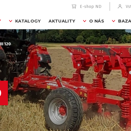
E-shop ND
Vs
Y
KATALOGY
AKTUALITY
O NÁS
BAZA
II 120
0