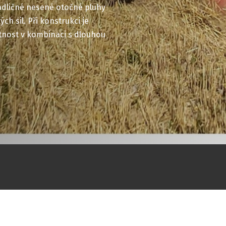
iradličné nesené otočné pluhy
h sil. Při konstrukci je
nost v kombinaci s dlouhou