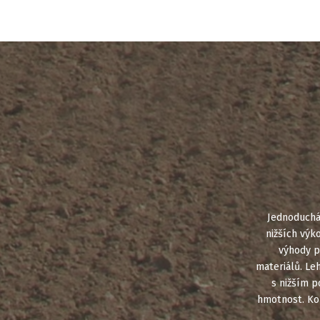
Jednoduchá
nižších výk
výhody p
materiálů. Le
s nižším p
hmotnost. Kon