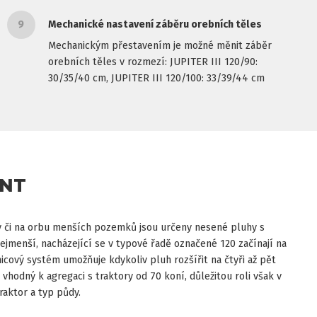
9
Mechanické nastavení záběru orebních těles
Mechanickým přestavením je možné měnit záběr
orebních těles v rozmezí: JUPITER III 120/90:
30/35/40 cm, JUPITER III 120/100: 33/39/44 cm
ANT
y či na orbu menších pozemků jsou určeny nesené pluhy s
ejmenší, nacházející se v typové řadě označené 120 začínají na
nicový systém umožňuje kdykoliv pluh rozšířit na čtyři až pět
ak vhodný k agregaci s traktory od 70 koní, důležitou roli však v
raktor a typ půdy.