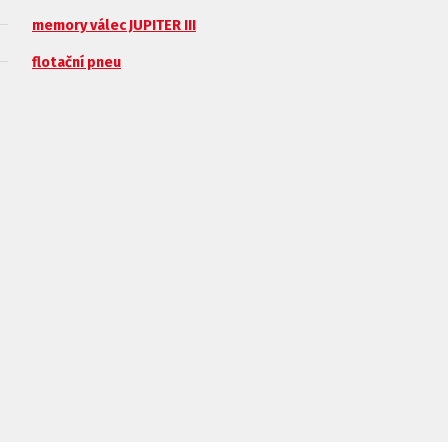
memory válec JUPITER III
flotační pneu