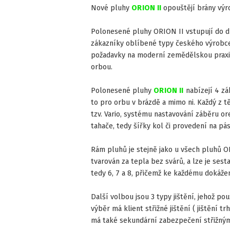
Nové pluhy
ORION II
opouštějí brány vý
Polonesené pluhy ORION II vstupují do dr
zákazníky oblíbené typy českého výrobc
požadavky na moderní zemědělskou praxi 
orbou.
Polonesené pluhy
ORION II
nabízejí 4 zák
to pro orbu v brázdě a mimo ni. Každý z 
tzv. Vario, systému nastavování záběru o
tahače, tedy šířky kol či provedení na pá
Rám pluhů je stejně jako u všech pluhů OP
tvarován za tepla bez svárů, a lze je sest
tedy 6, 7 a 8, přičemž ke každému dokážeme
Další volbou jsou 3 typy jištění, jehož po
výběr má klient střižné jištění ( jištění 
má také sekundární zabezpečení střižný