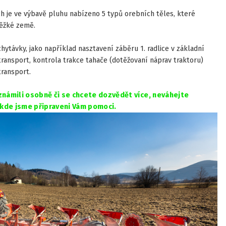
ch je ve výbavě pluhu nabízeno 5 typů orebních těles, které
těžké země.
hytávky, jako například nasztavení záběru 1. radlice v základní
ransport, kontrola trakce tahače (dotěžovaní náprav traktoru)
ransport.
známili osobně či se chcete dozvědět více, neváhejte
kde jsme připraveni Vám pomoci.