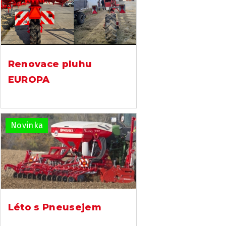
Renovace pluhu
EUROPA
Novinka
Léto s Pneusejem