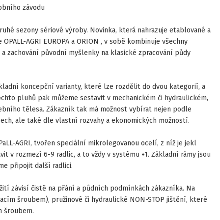
robního závodu
uhé sezony sériové výroby. Novinka, která nahrazuje etablované a
e OPALL-AGRI EUROPA a ORION , v sobě kombinuje všechny
a zachování původní myšlenky na klasické zpracování půdy
ladní koncepční varianty, které lze rozdělit do dvou kategorií, a
těchto pluhů pak můžeme sestavit v mechanickém či hydraulickém,
rebního tělesa. Zákazník tak má možnost vybírat nejen podle
sech, ale také dle vlastní rozvahy a ekonomických možností.
aLL-AGRI, tvořen speciální mikrolegovanou ocelí, z níž je jekl
avit v rozmezí 6-9 radlic, a to vždy v systému +1. Základní rámy jsou
 připojit další radlici.
užití závisí čistě na přání a půdních podmínkách zákazníka. Na
trhacím šroubem), pružinové či hydraulické NON-STOP jištění, které
m šroubem.