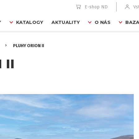
E-shop ND
Vs
Y
KATALOGY
AKTUALITY
O NÁS
BAZA
PLUHY ORION II
 II