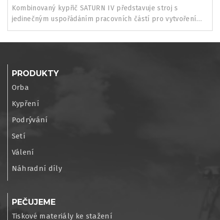
Kombinovaný kypřič SATURN IV představuje stroj s
jedinečným uspořádáním pracovních částí pro vytvoření
precizního seťového...
PRODUKTY
Orba
Kypření
Podrývání
Setí
Válení
Náhradní díly
PEČUJEME
Tiskové materiály ke stažení