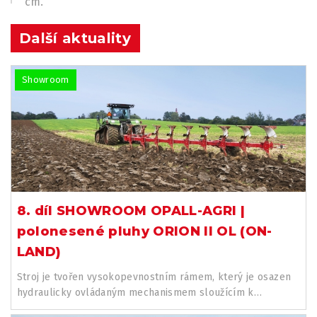
cm.
Další aktuality
Showroom
8. díl SHOWROOM OPALL-AGRI |
polonesené pluhy ORION II OL (ON-
LAND)
Stroj je tvořen vysokopevnostním rámem, který je osazen
hydraulicky ovládaným mechanismem sloužícím k
nastavení pluhu pro...