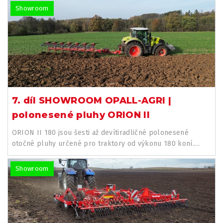
Showroom
7. díl SHOWROOM OPALL-AGRI |
polonesené pluhy ORION II
ORION II 180 jsou šesti až devítiradličné polonesené
otočné pluhy určené pro traktory od výkonu 180 koní.
Systém otáčení...
Showroom