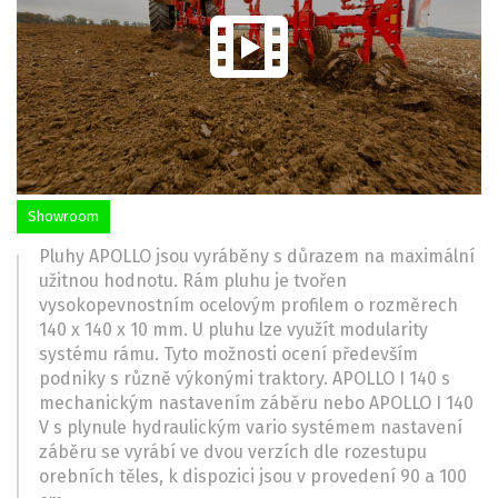
Showroom
Pluhy APOLLO jsou vyráběny s důrazem na maximální
užitnou hodnotu. Rám pluhu je tvořen
vysokopevnostním ocelovým profilem o rozměrech
140 x 140 x 10 mm. U pluhu lze využít modularity
systému rámu. Tyto možnosti ocení především
podniky s různě výkonými traktory. APOLLO I 140 s
mechanickým nastavením záběru nebo APOLLO I 140
V s plynule hydraulickým vario systémem nastavení
záběru se vyrábí ve dvou verzích dle rozestupu
orebních těles, k dispozici jsou v provedení 90 a 100