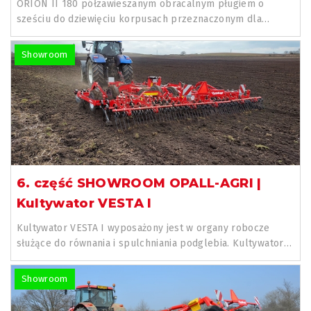
ORION II 180 półzawieszanym obracalnym pługiem o
sześciu do dziewięciu korpusach przeznaczonym dla
traktorów o maocy od...
Showroom
6. część SHOWROOM OPALL-AGRI |
Kultywator VESTA I
Kultywator VESTA I wyposażony jest w organy robocze
służące do równania i spulchniania podglebia. Kultywator
przeznaczony...
Showroom