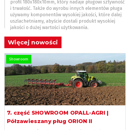
profil 180x180x10mm, który nadaje pługowi sztywność
i trwałość. Także do wyrobu innych elementów pługa
używamy komponentów wysokiej jakości, które dalej
uszlachetniamy, abyście dostali produkt wysokiej
jakości o dużej wartości użytkowania.
Więcej nowości
Showroom
7. część SHOWROOM OPALL-AGRI |
Półzawieszany pług ORION II