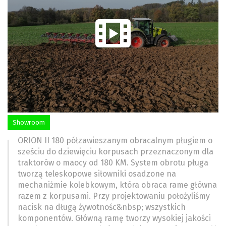
Showroom
ORION II 180 półzawieszanym obracalnym pługiem o
sześciu do dziewięciu korpusach przeznaczonym dla
traktorów o maocy od 180 KM. System obrotu pługa
tworzą teleskopowe siłowniki osadzone na
mechaniżmie kolebkowym, która obraca rame główna
razem z korpusami. Przy projektowaniu położyliśmy
nacisk na długą żywotnośc&nbsp; wszystkich
komponentów. Główną ramę tworzy wysokiej jakości