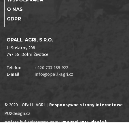
O NAS
GDPR
OPALL-AGRI, S.R.O.
U Sušárny 208
747 56 Dolní Životice
Telefon
+420 733 189 922
E-mail
info@opall-agri.cz
© 2020 - OPaLL-AGRI |
Responsywne strony internetowe
PUXdesign.cz
Możesz być zainteresowany:
Pneusej
,
WTC Písečná