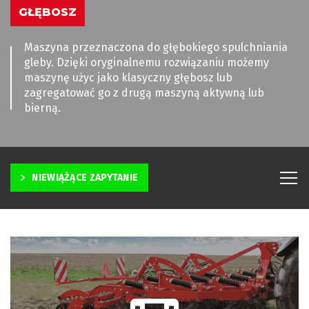
GŁĘBOSZ
Maszyna przeznaczona do głębokiego spulchniania
gleby. Dzięki oryginalnemu rozwiązaniu możemy
maszynę użyc jako klasyczny głębosz lub
zagregatować go z drugą maszyną aktywną lub
bierną.
NIEWIĄŻĄCE ZAPYTANIE