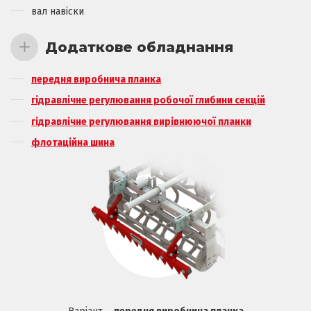
вал навіски
Додаткове обладнання
передня виробнича планка
гідравлічне регулювання робочої глибини секцій
гідравлічне регулювання вирівнюючої планки
флотаційна шина