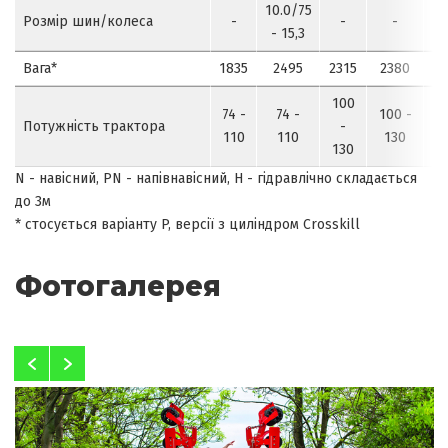
10.0/75
10
Розмір шин/колеса
-
-
-
- 15,3
-
Вага*
1835
2495
2315
2380
2
100
74 -
74 -
100 -
1
Потужність трактора
-
110
110
130
130
N - навісний, PN - напівнавісний, H - гідравлічно складається
до 3м
* стосується варіанту P, версії з циліндром Crosskill
Фотогалерея