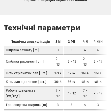
Варіант –
передня виробнича планка
Технічні параметри
Технічна специфікація
3 N
3 PN
4 N
4 N/H
Ширина захвату [m]
3
3
4
4
2 -
2 -
Глибина рихлення [cm]
2 - 13
2 - 13
2
13
13
К-ть стрілчатих лап [шт.]
12+4
12+4
16+4
16+4
1
К-ть лап з долотом [шт.]
36+4
36+4
48+4
48+4
4
Робоча швидкість
7 -
7 -
7 - 12
7 - 12
7
[км/год]
12
12
Транспортна ширина [m]
3
3
4
3