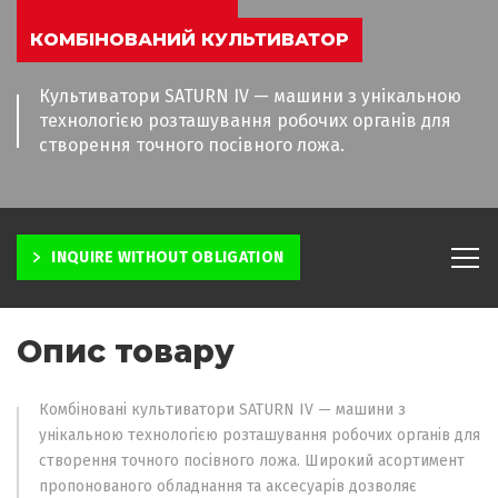
КОМБІНОВАНИЙ КУЛЬТИВАТОР
Культиватори SATURN IV — машини з унікальною
технологією розташування робочих органів для
створення точного посівного ложа.
INQUIRE WITHOUT OBLIGATION
Опис товару
Комбіновані культиватори SATURN IV — машини з
унікальною технологією розташування робочих органів для
створення точного посівного ложа. Широкий асортимент
пропонованого обладнання та аксесуарів дозволяє