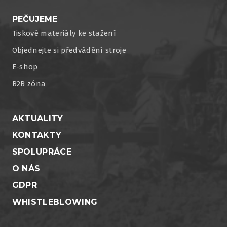
PEČUJEME
Tiskové materiály ke stažení
Objednejte si předvádění stroje
E-shop
B2B zóna
AKTUALITY
KONTAKTY
SPOLUPRÁCE
O NÁS
GDPR
WHISTLEBLOWING