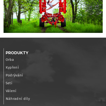
PRODUKTY
Orba
Kypření
Podrývání
Setí
Válení
Náhradní díly