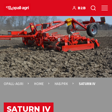
B2B
OPALL-AGRI
HOME
НАБРЯК
SATURN IV
SATURN IV