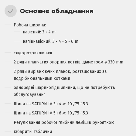
Основне обладнання
Робоча ширина:
навісний: 3 • 4 m
напівнавісний: 3 • 4 • 5 • 6 m
слідорозрихлювачі
2 ряди планчатих опорних котків, діаметром ø 330 mm
2 ряди вирівнюючих планок, розташованих за
подрібнювальними котками
однорядні шарикопідшипники, що не потребують
обслуговування
Шини на SATURN IV 3 і 4 м: 10./75-15.3
Шини на SATURN IV 5 і 6 м: 10./75-15.3
Pегулювання робочої глибини лемішів рукояткою
габаритні таблички