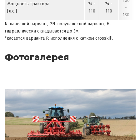
100
Мощность трактора
74 -
74 -
1
-
[л.с.]
110
110
130
N-навесной вариант, PN-полунавесной вариант, H-
гидравлически складывается до 3м,
*касается варианта P, исполнения с катком crosskill
Фотогалерея