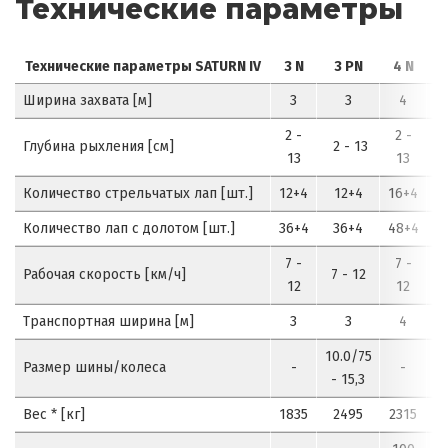
Технические параметры
Технические параметры SATURN IV
3 N
3 PN
4 N
4
Ширина захвата [м]
3
3
4
2 -
2 -
Глубина рыхления [см]
2 - 13
2
13
13
Количество стрельчатых лап [шт.]
12+4
12+4
16+4
1
Количество лап с долотом [шт.]
36+4
36+4
48+4
4
7 -
7 -
Рабочая скорость [км/ч]
7 - 12
7
12
12
Транспортная ширина [м]
3
3
4
10.0/75
Размер шины/колеса
-
-
- 15,3
Вес * [кг]
1835
2495
2315
2