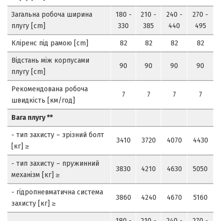
Загальна робоча ширина
180 -
210 -
240 -
270 -
плугу [cm]
330
385
440
495
Кліренс під рамою [cm]
82
82
82
82
Відстань між корпусами
90
90
90
90
плугу [cm]
Рекомендована робоча
7
7
7
7
швидкість [км/год]
Вага плугу
**
- тип захисту – зрізний болт
3410
3720
4070
4430
[кг] ≥
- тип захисту – пружинний
3830
4210
4630
5050
механізм [кг] ≥
- гідропневматична система
3860
4240
4670
5160
захисту [кг] ≥
180 -
210 -
240 -
270 -