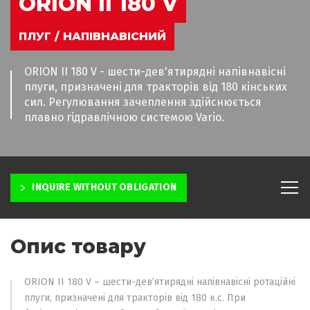
ORION II 180 V
ПЛУГ / НАПІВНАВІСНИЙ
ORION II 180 V - шести-дев'ятирядні напівнавісні
плуги, призначені для тракторів від 180 кінських
сил. Регулювання зачеплення здійснюється
плавно гідравлічною системою Vario.
INQUIRE WITHOUT OBLIGATION
Опис товару
ORION II 180 V – шести-дев’ятирядні напівнавісні ротаційні
плуги, призначені для тракторів від 180 к.с. При