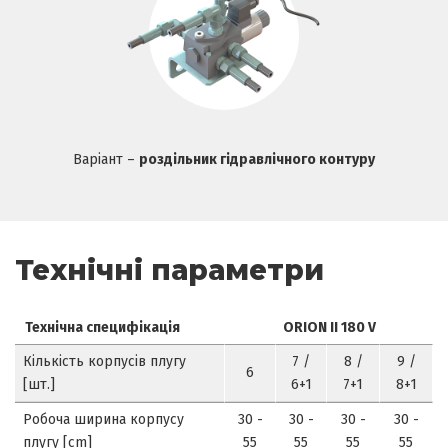
Варіант –
роздільник гідравлічного контуру
Технічні параметри
Технічна специфікація
ORION II 180 V
Кількість корпусів плугу
7 /
8 /
9 /
6
[шт.]
6+1
7+1
8+1
Робоча ширина корпусу
30 -
30 -
30 -
30 -
плугу [cm]
55
55
55
55