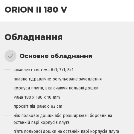
ORION II 180 V
Обладнання
Основне обладнання
комплект система 6+1; 7+1; 8+1
плавне гідравлічне регульоване зачеплення
корпуси плугів, включаючи польові дошки
Pама 180 x 180 x 10 mm
просвіт під рамою 82 cm
ніж польової дошки або розширювач борозни на
останній парі корпусів плуга
п’ята польової дошки на останній парі корпусів плуга